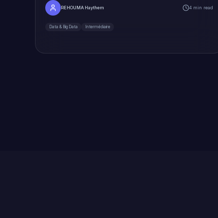
REHOUMA Haythem
4 min read
Data & Big Data
Intermédiaire