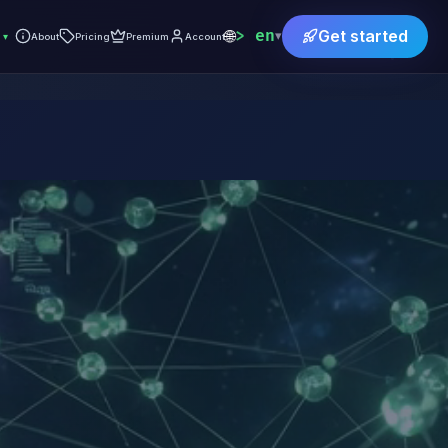
🌐
en
Get started
▾
▾
About
Pricing
Premium
Account