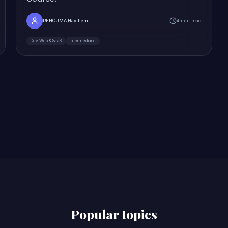
REHOUMA Haythem
4 min read
Dev Web & SaaS
Intermédiaire
Popular topics