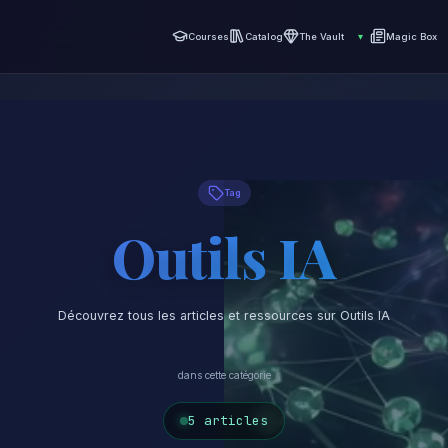
Courses
Catalog
The Vault
▾
Magic Box
Tag
Outils IA
Découvrez tous les articles et ressources sur Outils IA
dans cette catégorie
5 articles