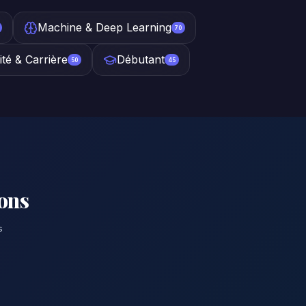
Machine & Deep Learning
70
ité & Carrière
Débutant
50
45
ions
s