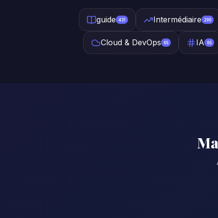
guide
Intermédiaire
431
290
Cloud & DevOps
IA
65
65
Maî