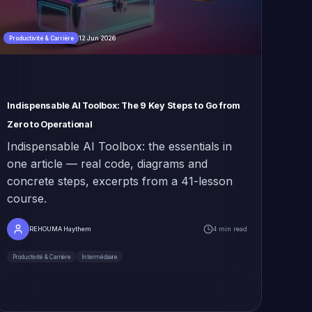
12 Jun 2026
Productivité & Carrière
Indispensable AI Toolbox: The 9 Key Steps to Go from
Zero to Operational
Indispensable AI Toolbox: the essentials in
one article — real code, diagrams and
concrete steps, excerpts from a 41-lesson
course.
REHOUMA Haythem
4 min read
Productivité & Carrière
Intermédiaire