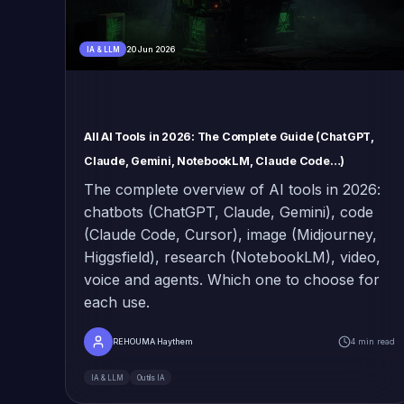
20 Jun 2026
IA & LLM
All AI Tools in 2026: The Complete Guide (ChatGPT,
Claude, Gemini, NotebookLM, Claude Code…)
The complete overview of AI tools in 2026:
chatbots (ChatGPT, Claude, Gemini), code
(Claude Code, Cursor), image (Midjourney,
Higgsfield), research (NotebookLM), video,
voice and agents. Which one to choose for
each use.
REHOUMA Haythem
4 min read
IA & LLM
Outils IA