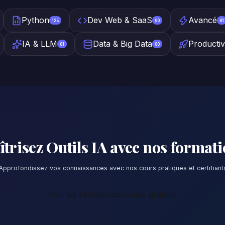
Python
Dev Web & SaaS
Avancé
125
90
81
IA & LLM
Data & Big Data
Productiv
61
60
trisez Outils IA avec nos format
Approfondissez vos connaissances avec nos cours pratiques et certifiant
Voir les formations
Guides gratuits