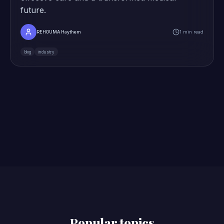
future.
REHOUMA Haythem
1 min read
blog
industry
Popular topics