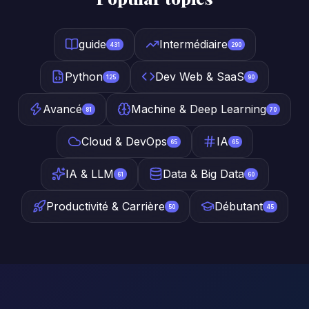
guide
Intermédiaire
431
290
Python
Dev Web & SaaS
125
90
Avancé
Machine & Deep Learning
81
70
Cloud & DevOps
IA
65
65
IA & LLM
Data & Big Data
61
60
Productivité & Carrière
Débutant
50
45