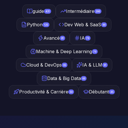
guide
Intermédiaire
431
290
Python
Dev Web & SaaS
125
90
Avancé
IA
81
70
Machine & Deep Learning
70
Cloud & DevOps
IA & LLM
65
61
Data & Big Data
60
Productivité & Carrière
Débutant
50
45