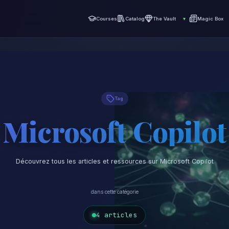
Courses
Catalog
The Vault
▾
Magic Box
Tag
Microsoft Copilot
Découvrez tous les articles et ressources sur Microsoft Copilot
dans cette catégorie
4 articles