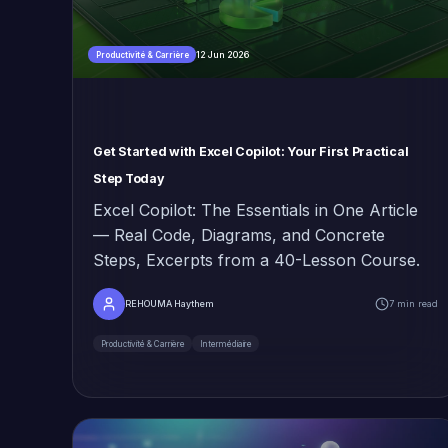
12 Jun 2026
Productivité & Carrière
Get Started with Excel Copilot: Your First Practical
Step Today
Excel Copilot: The Essentials in One Article
— Real Code, Diagrams, and Concrete
Steps, Excerpts from a 40-Lesson Course.
REHOUMA Haythem
7 min read
Productivité & Carrière
Intermédiaire