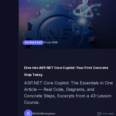
12 Jun 2026
Dev Web & SaaS
Dive into ASP.NET Core Copilot: Your First Concrete
Step Today
ASP.NET Core Copilot: The Essentials in One
Article — Real Code, Diagrams, and
Concrete Steps, Excerpts from a 43-Lesson
Course.
REHOUMA Haythem
7 min read