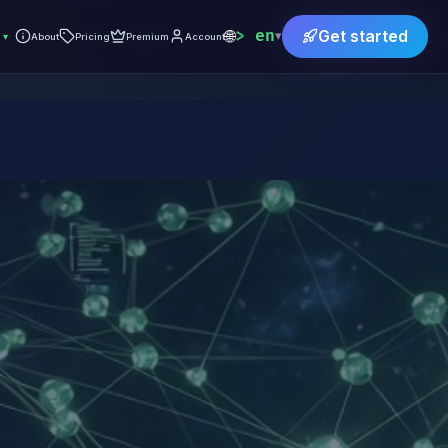
🌐
en
Get started
▾
▾
About
Pricing
Premium
Account