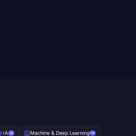
IA
Machine & Deep Learning
75
70