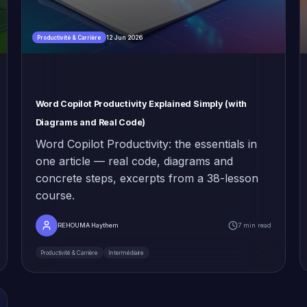
12 Jun 2026
Productivité & Carrière
Word Copilot Productivity Explained Simply (with
Diagrams and Real Code)
Word Copilot Productivity: the essentials in
one article — real code, diagrams and
concrete steps, excerpts from a 38-lesson
course.
REHOUMA Haythem
7 min read
Productivité & Carrière
Intermédiaire