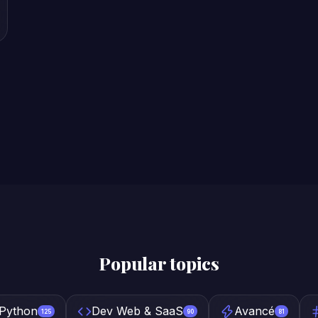
Popular topics
Python
Dev Web & SaaS
Avancé
125
90
81