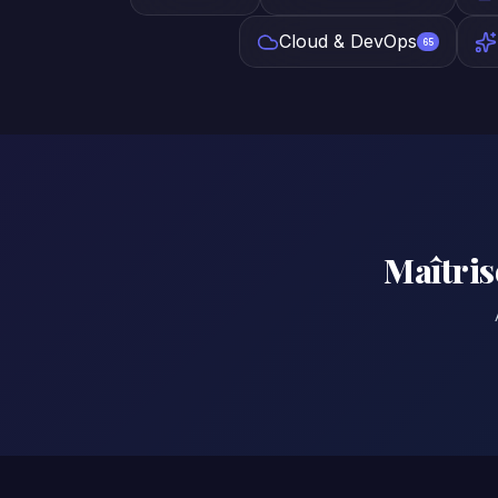
Cloud & DevOps
65
Maîtris