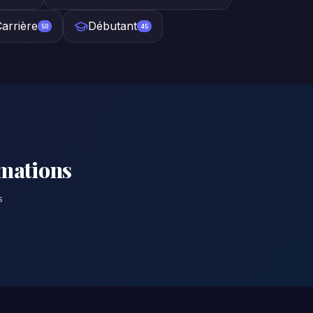
Carrière
Débutant
50
45
rmations
s