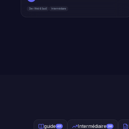
Dev Web & SaaS
Intermédiaire
guide
Intermédiaire
431
290