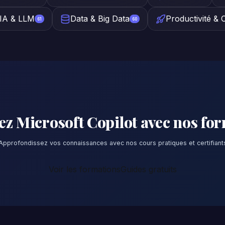
IA & LLM
Data & Big Data
Productivité & 
61
60
ez Microsoft Copilot avec nos fo
Approfondissez vos connaissances avec nos cours pratiques et certifiant
Voir les formations
Guides gratuits