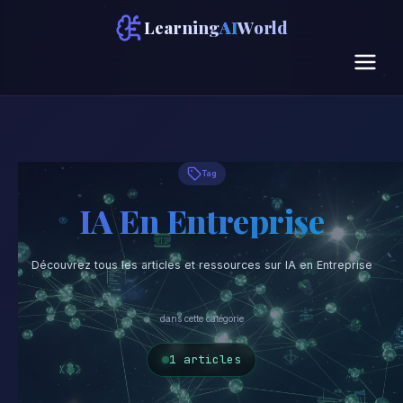
Learning
AI
World
Tag
IA En Entreprise
Découvrez tous les articles et ressources sur IA en Entreprise
dans cette catégorie
1 articles