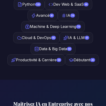
Python
Dev Web & SaaS
125
90
Avancé
IA
81
70
Machine & Deep Learning
70
Cloud & DevOps
IA & LLM
65
61
Data & Big Data
60
Productivité & Carrière
Débutant
50
45
Maîtrisez IA en Entreprise avec nos