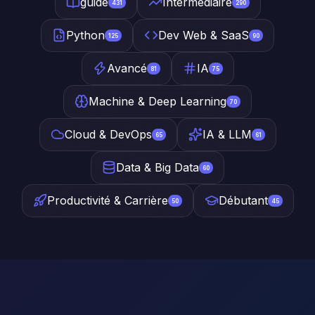
guide
Intermédiaire
431
290
Python
Dev Web & SaaS
125
90
Avancé
IA
81
75
Machine & Deep Learning
70
Cloud & DevOps
IA & LLM
65
61
Data & Big Data
60
Productivité & Carrière
Débutant
50
45