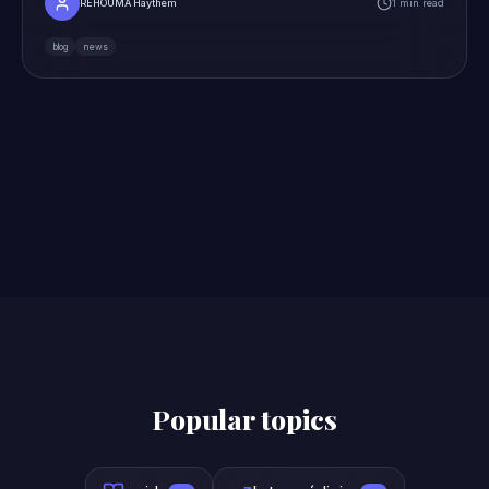
REHOUMA Haythem
1 min read
blog
news
Popular topics