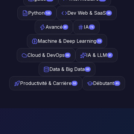
Python
Dev Web & SaaS
125
90
Avancé
IA
81
76
Machine & Deep Learning
70
Cloud & DevOps
IA & LLM
65
61
Data & Big Data
60
Productivité & Carrière
Débutant
50
45